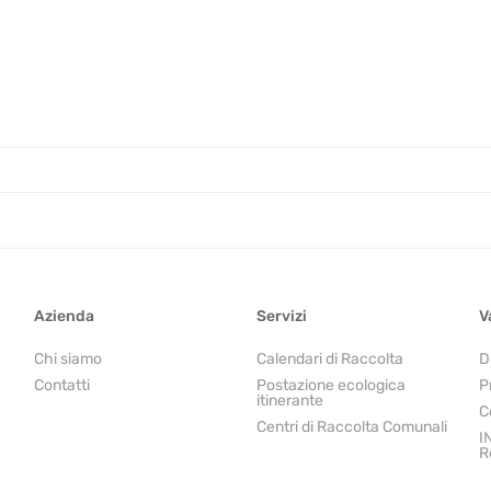
Azienda
Servizi
V
Chi siamo
Calendari di Raccolta
D
Contatti
Postazione ecologica
P
itinerante
C
Centri di Raccolta Comunali
I
R