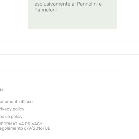
esclusivamente ai Pannolini e
Pannoloni
ari
ocumenti ufficiali
rivacy policy
ookie policy
NFORMATIVA PRIVACY
egolamento 679/2016/UE