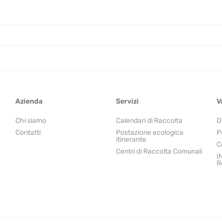
Azienda
Servizi
V
Chi siamo
Calendari di Raccolta
D
Contatti
Postazione ecologica
P
itinerante
C
Centri di Raccolta Comunali
I
R