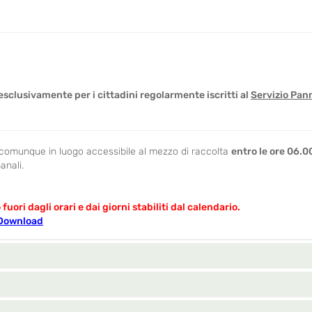
esclusivamente per i cittadini regolarmente iscritti al
Servizio Pann
comunque in luogo accessibile al mezzo di raccolta
entro le ore 06.0
manali.
fuori dagli orari e dai giorni stabiliti dal calendario.
 Download