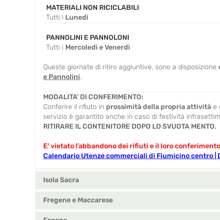
MATERIALI NON RICICLABILI
Tutti i
Lunedì
PANNOLINI E PANNOLONI
Tutti i
Mercoledì e Venerdì
Queste giornate di ritiro aggiuntive, sono a disposizione
e Pannolini
.
MODALITA' DI CONFERIMENTO:
Conferire il rifiuto in
prossimità della propria attività
e 
servizio è garantito anche in caso di festività infrasetti
RITIRARE IL CONTENITORE DOPO LO SVUOTA MENTO.
E' vietato l’abbandono dei rifiuti e il loro conferimento 
Calendario Utenze commerciali di Fiumicino centro |
Isola Sacra
Fregene e Maccarese