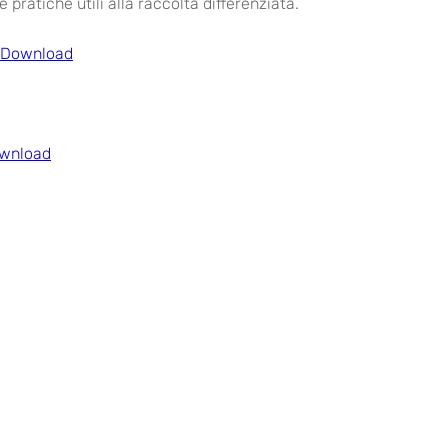
 pratiche utili alla raccolta differenziata.
 | Download
ownload